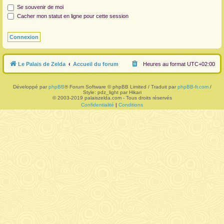
Se souvenir de moi
r
Cacher mon statut en ligne pour cette session
Le Palais de Zelda
Accueil du forum
Heures au format
UTC+02:00
Développé par
phpBB
® Forum Software © phpBB Limited / Traduit par
phpBB-fr.com
/
Style: pdz_light par Hikari
© 2003-2019 palaiszelda.com - Tous droits réservés
Confidentialité
|
Conditions