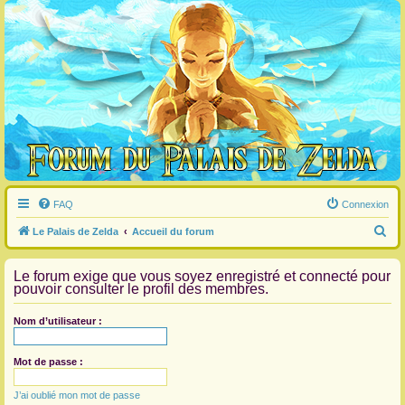
FAQ
Connexion
R
Le Palais de Zelda
Accueil du forum
e
Le forum exige que vous soyez enregistré et connecté pour
c
pouvoir consulter le profil des membres.
h
e
Nom d’utilisateur :
r
c
Mot de passe :
h
J’ai oublié mon mot de passe
e