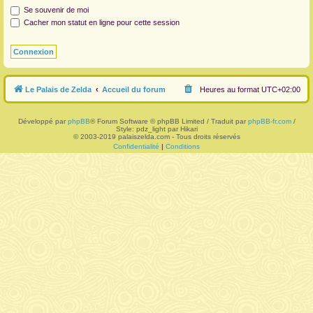
Se souvenir de moi
r
Cacher mon statut en ligne pour cette session
Le Palais de Zelda
Accueil du forum
Heures au format
UTC+02:00
Développé par
phpBB
® Forum Software © phpBB Limited / Traduit par
phpBB-fr.com
/
Style: pdz_light par Hikari
© 2003-2019 palaiszelda.com - Tous droits réservés
Confidentialité
|
Conditions