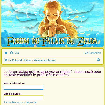
FAQ
Connexion
R
Le Palais de Zelda
Accueil du forum
e
Le forum exige que vous soyez enregistré et connecté pour
c
pouvoir consulter le profil des membres.
h
e
Nom d’utilisateur :
r
c
Mot de passe :
h
J’ai oublié mon mot de passe
e