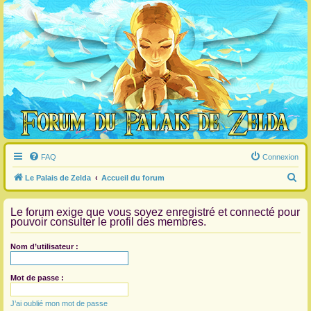
FAQ
Connexion
R
Le Palais de Zelda
Accueil du forum
e
Le forum exige que vous soyez enregistré et connecté pour
c
pouvoir consulter le profil des membres.
h
e
Nom d’utilisateur :
r
c
Mot de passe :
h
J’ai oublié mon mot de passe
e