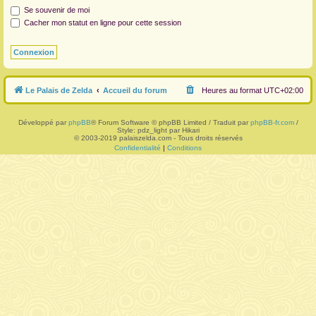
Se souvenir de moi
r
Cacher mon statut en ligne pour cette session
Le Palais de Zelda
Accueil du forum
Heures au format
UTC+02:00
Développé par
phpBB
® Forum Software © phpBB Limited / Traduit par
phpBB-fr.com
/
Style: pdz_light par Hikari
© 2003-2019 palaiszelda.com - Tous droits réservés
Confidentialité
|
Conditions