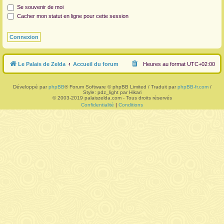
Se souvenir de moi
r
Cacher mon statut en ligne pour cette session
Le Palais de Zelda
Accueil du forum
Heures au format
UTC+02:00
Développé par
phpBB
® Forum Software © phpBB Limited / Traduit par
phpBB-fr.com
/
Style: pdz_light par Hikari
© 2003-2019 palaiszelda.com - Tous droits réservés
Confidentialité
|
Conditions