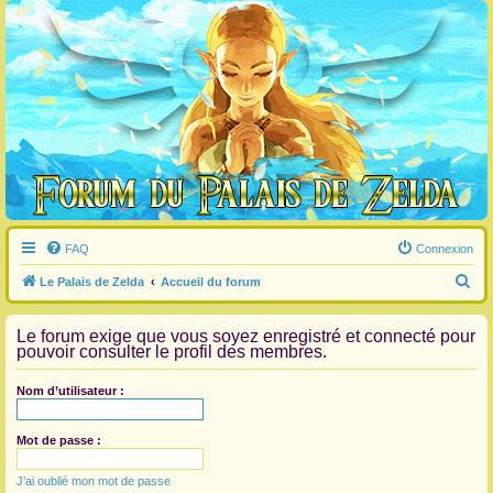
FAQ
Connexion
R
Le Palais de Zelda
Accueil du forum
e
Le forum exige que vous soyez enregistré et connecté pour
c
pouvoir consulter le profil des membres.
h
e
Nom d’utilisateur :
r
c
Mot de passe :
h
J’ai oublié mon mot de passe
e