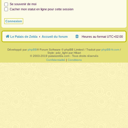
Se souvenir de moi
r
Cacher mon statut en ligne pour cette session
Le Palais de Zelda
Accueil du forum
Heures au format
UTC+02:00
Développé par
phpBB
® Forum Software © phpBB Limited / Traduit par
phpBB-fr.com
/
Style: pdz_light par Hikari
© 2003-2019 palaiszelda.com - Tous droits réservés
Confidentialité
|
Conditions