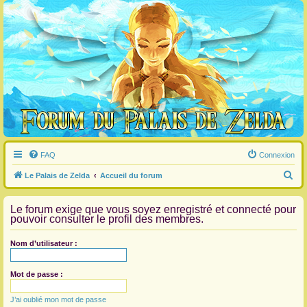
FAQ
Connexion
R
Le Palais de Zelda
Accueil du forum
e
Le forum exige que vous soyez enregistré et connecté pour
c
pouvoir consulter le profil des membres.
h
e
Nom d’utilisateur :
r
c
Mot de passe :
h
J’ai oublié mon mot de passe
e