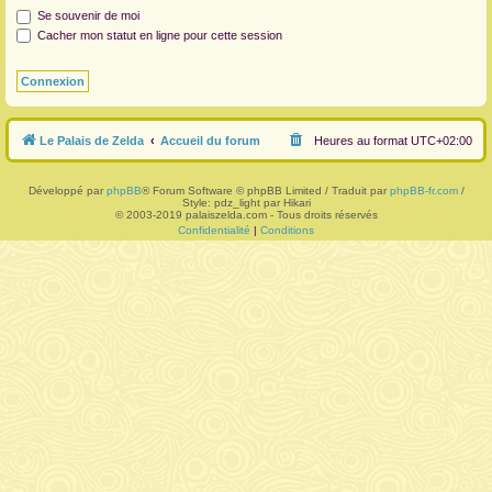
Se souvenir de moi
r
Cacher mon statut en ligne pour cette session
Le Palais de Zelda
Accueil du forum
Heures au format
UTC+02:00
Développé par
phpBB
® Forum Software © phpBB Limited / Traduit par
phpBB-fr.com
/
Style: pdz_light par Hikari
© 2003-2019 palaiszelda.com - Tous droits réservés
Confidentialité
|
Conditions