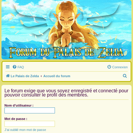
FAQ
Connexion
R
Le Palais de Zelda
Accueil du forum
e
Le forum exige que vous soyez enregistré et connecté pour
c
pouvoir consulter le profil des membres.
h
e
Nom d’utilisateur :
r
c
Mot de passe :
h
J’ai oublié mon mot de passe
e