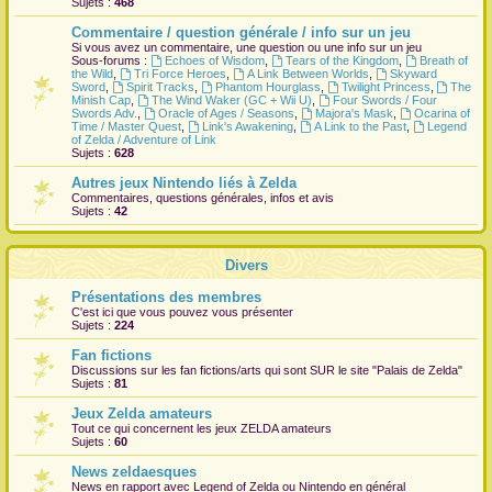
Sujets :
468
r
Commentaire / question générale / info sur un jeu
Si vous avez un commentaire, une question ou une info sur un jeu
Sous-forums :
Echoes of Wisdom
,
Tears of the Kingdom
,
Breath of
the Wild
,
Tri Force Heroes
,
A Link Between Worlds
,
Skyward
Sword
,
Spirit Tracks
,
Phantom Hourglass
,
Twilight Princess
,
The
Minish Cap
,
The Wind Waker (GC + Wii U)
,
Four Swords / Four
Swords Adv.
,
Oracle of Ages / Seasons
,
Majora's Mask
,
Ocarina of
Time / Master Quest
,
Link's Awakening
,
A Link to the Past
,
Legend
of Zelda / Adventure of Link
Sujets :
628
Autres jeux Nintendo liés à Zelda
Commentaires, questions générales, infos et avis
Sujets :
42
Divers
Présentations des membres
C'est ici que vous pouvez vous présenter
Sujets :
224
Fan fictions
Discussions sur les fan fictions/arts qui sont
SUR
le site "Palais de Zelda"
Sujets :
81
Jeux Zelda amateurs
Tout ce qui concernent les jeux ZELDA amateurs
Sujets :
60
News zeldaesques
News en rapport avec Legend of Zelda ou Nintendo en général