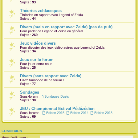
Sujets :
93
Théories zeldaesques
Théories en rapport avec Legend of Zelda
Sujets :
44
Divers (mais en rapport avec Zelda) (pas de pub)
Pour parler de Legend of Zelda en général
Sujets :
269
Jeux vidéos divers
Pour discuter des jeux vidéo autres que Legend of Zelda
Sujets :
34
Jeux sur le forum
Pour jouer entre nous
Sujets :
25
Divers (sans rapport avec Zelda)
Lisez l'annonce de ce forum !
Sujets :
77
Sondages
Sous-forum :
Sondages Duels
Sujets :
30
JEU : Championnat Estival Pédézédien
Sous-forums :
Edition 2015
,
Edition 2014
,
Edition 2013
Sujets :
69
CONNEXION
Nom d’utilisateur :