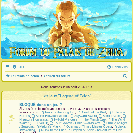
FAQ
Connexion
R
Le Palais de Zelda
Accueil du forum
e
Nous sommes le 08 août 2026 1:53
c
Les jeux "Legend of Zelda"
h
BLOQUÉ dans un jeu ?
e
Si vous êtes bloqué dans un jeu, si vous avez un gros problème
r
Sous-forums :
Tears of the Kingdom
,
Breath of the Wild
,
Tri Force
Heroes
,
A Link Between Worlds
,
Skyward Sword
,
Spirit Tracks
,
c
Phantom Hourglass
,
Twilight Princess
,
The Minish Cap
,
The Wind
Waker (GC + Wii U)
,
Four Swords / Four Swords Adv.
,
Oracle of Ages
h
/ Seasons
,
Majora's Mask
,
Ocarina of Time / Master Quest
,
Link's
Awakening
,
A Link to the Past
,
Legend of Zelda / Adventure of Link
e