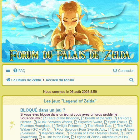
FAQ
Connexion
R
Le Palais de Zelda
Accueil du forum
e
Nous sommes le 06 août 2026 8:59
c
Les jeux "Legend of Zelda"
h
BLOQUÉ dans un jeu ?
e
Si vous êtes bloqué dans un jeu, si vous avez un gros problème
r
Sous-forums :
Tears of the Kingdom
,
Breath of the Wild
,
Tri Force
Heroes
,
A Link Between Worlds
,
Skyward Sword
,
Spirit Tracks
,
c
Phantom Hourglass
,
Twilight Princess
,
The Minish Cap
,
The Wind
Waker (GC + Wii U)
,
Four Swords / Four Swords Adv.
,
Oracle of Ages
h
/ Seasons
,
Majora's Mask
,
Ocarina of Time / Master Quest
,
Link's
Awakening
,
A Link to the Past
,
Legend of Zelda / Adventure of Link
e