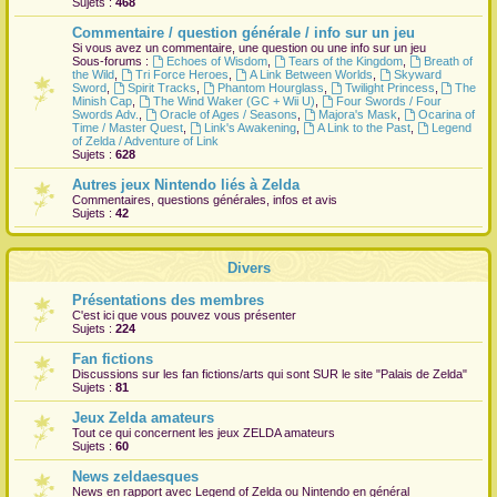
Sujets :
468
r
Commentaire / question générale / info sur un jeu
Si vous avez un commentaire, une question ou une info sur un jeu
Sous-forums :
Echoes of Wisdom
,
Tears of the Kingdom
,
Breath of
the Wild
,
Tri Force Heroes
,
A Link Between Worlds
,
Skyward
Sword
,
Spirit Tracks
,
Phantom Hourglass
,
Twilight Princess
,
The
Minish Cap
,
The Wind Waker (GC + Wii U)
,
Four Swords / Four
Swords Adv.
,
Oracle of Ages / Seasons
,
Majora's Mask
,
Ocarina of
Time / Master Quest
,
Link's Awakening
,
A Link to the Past
,
Legend
of Zelda / Adventure of Link
Sujets :
628
Autres jeux Nintendo liés à Zelda
Commentaires, questions générales, infos et avis
Sujets :
42
Divers
Présentations des membres
C'est ici que vous pouvez vous présenter
Sujets :
224
Fan fictions
Discussions sur les fan fictions/arts qui sont
SUR
le site "Palais de Zelda"
Sujets :
81
Jeux Zelda amateurs
Tout ce qui concernent les jeux ZELDA amateurs
Sujets :
60
News zeldaesques
News en rapport avec Legend of Zelda ou Nintendo en général