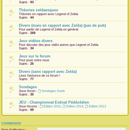
Sujets :
93
Théories zeldaesques
Théories en rapport avec Legend of Zelda
Sujets :
44
Divers (mais en rapport avec Zelda) (pas de pub)
Pour parler de Legend of Zelda en général
Sujets :
269
Jeux vidéos divers
Pour discuter des jeux vidéo autres que Legend of Zelda
Sujets :
34
Jeux sur le forum
Pour jouer entre nous
Sujets :
25
Divers (sans rapport avec Zelda)
Lisez l'annonce de ce forum !
Sujets :
77
Sondages
Sous-forum :
Sondages Duels
Sujets :
30
JEU : Championnat Estival Pédézédien
Sous-forums :
Edition 2015
,
Edition 2014
,
Edition 2013
Sujets :
69
CONNEXION
Nom d’utilisateur :