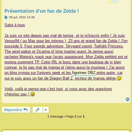
r
Présentation d'un fan de Zelda !
M
09 juil. 2022 14:36
e
s
Salut à tous
s
a
g
Je suis ce site depuis pas mal de temps, et je m'inscris enfin ! Je suis
e
Venus84 ( ou Max pour les intimes ), 23 ans et grand fan de Zelda ! J'en
possède 5, Four swords adventure, Skyward sword, Twilight Princess,
The wind waker et Ocarina of time master quest Je pense aussi
racheter Majora's mask que j'avais auparavant. Mon Zelda préféré est et
restera surement TP. Coter IRL je boss dans une boutique de jv bien
connue, je lis pas mal de manga et j'aime aussi la musique ! J'ai aussi
un blog sympa sur l'univers geek et les
figurines DBZ
entre autre, car
oui je suis auss un fan de Dragon Ball Z, lecteur de manga oblige
Voilà, voilà je pense que c'est tout, si vous avez des questions
n'hésitez pas !
Répondre
t
1 message • Page
1
sur
1