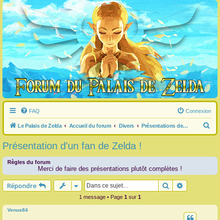
FAQ
Connexion
R
Le Palais de Zelda
Accueil du forum
Divers
Présentations des membres
e
Présentation d'un fan de Zelda !
c
h
Règles du forum
Merci de faire des présentations plutôt complètes !
e
Rechercher
Recherche 
Répondre
r
c
1 message • Page
1
sur
1
h
Venus84
e