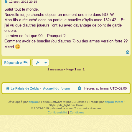
M
12 sept. 2022 20:15
e
r
s
Salut tout le monde.
s
Nouvelle ici, je cherche depuis un moment une info dans BOTW.
a
g
Mon fils a récupéré dans sa partie le bouclier d'hylia avec 132+42... Et
e
j'ai vu que d'autres joueurs l'ont eu avec davantage de point de garde
encore.
Le mien ne fait que 90... Pourquoi ?
Comment avoir ce bouclier (ou d'autres ?) ou des armes version forte ??
Merci
Répondre
t
1 message • Page
1
sur
1
Le Palais de Zelda
Accueil du forum
Heures au format
UTC+02:00
Développé par
phpBB
® Forum Software © phpBB Limited / Traduit par
phpBB-fr.com
/
Style: pdz_light par Hikari
© 2003-2019 palaiszelda.com - Tous droits réservés
Confidentialité
|
Conditions