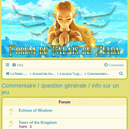
FAQ
Connexion
R
Le Palais de Zelda
Accueil du forum
Les jeux "Legend of Zelda"
Commentaire / question générale / info sur un jeu
e
Commentaire / question générale / info sur un
c
jeu
h
e
Forum
r
Echoes of Wisdom
c
h
Tears of the Kingdom
Sujets :
1
e