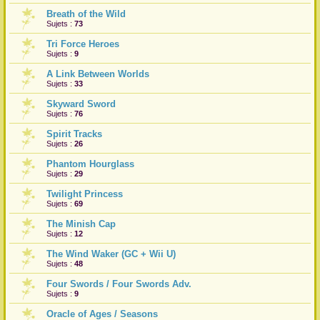
Breath of the Wild
r
Sujets :
73
Tri Force Heroes
Sujets :
9
A Link Between Worlds
Sujets :
33
Skyward Sword
Sujets :
76
Spirit Tracks
Sujets :
26
Phantom Hourglass
Sujets :
29
Twilight Princess
Sujets :
69
The Minish Cap
Sujets :
12
The Wind Waker (GC + Wii U)
Sujets :
48
Four Swords / Four Swords Adv.
Sujets :
9
Oracle of Ages / Seasons