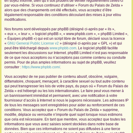
en soyez informé, bien qu’il soit prudent de vérifier régulièrement celles-ci
par vous-même. Si vous continuez d’utiliser « Forum du Palais de Zelda »
r
alors que des changements ont été effectués, vous acceptez d’être
légalement responsable des conditions découlant des mises à jour et/ou
modifications.
Nos forums sont développés par phpBB (désigné ci-après par « ils »,
« eux », « leur », « logiciel phpBB », « www.phpbb.com », « phpBB Limited »,
« Équipes phpBB ») qui est un script libre de forum, déclaré sous la licence
«
GNU General Public License v2
» (désigné ci-après par « GPL ») et qui
peut être téléchargé depuis
www.phpbb.com
. Le logiciel phpBB facilite
seulement les discussions sur Internet. phpBB Limited n’est pas responsable
de ce que nous acceptons ou n’acceptons pas comme contenu ou conduite
permis. Pour de plus amples informations au sujet de phpBB, veuillez
consulter :
https://www.phpbb.com/
.
Vous acceptez de ne pas publier de contenu abusif, obscène, vulgaire,
diffamatoire, choquant, menaçant, à caractère sexuel ou tout autre contenu
qui peut transgresser les lois de votre pays, du pays où « Forum du Palais de
Zelda » est hébergé ou les lois internationales. Le faire peut vous mener à
un bannissement immédiat et permanent, avec une notification à votre
fournisseur d’accès à Internet si nous le jugeons nécessaire. Les adresses IP
de tous les messages sont enregistrées pour aider au renforcement de ces
conditions. Vous acceptez que « Forum du Palais de Zelda » supprime,
modifie, déplace ou verrouille n’importe quel sujet lorsque nous estimons
que cela est nécessaire. En tant que membre, vous acceptez que toutes les
informations que vous avez saisies soient stockées dans notre base de
données. Bien que ces informations ne soient pas diffusées à une tierce