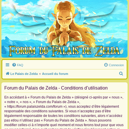
FAQ
Connexion
R
Le Palais de Zelda
Accueil du forum
e
Forum du Palais de Zelda - Conditions d’utilisation
c
h
En accédant à « Forum du Palais de Zelda » (désigné ci-après par « nous »,
e
« notre », « nos », « Forum du Palais de Zelda »,
« https://forum.palaiszelda.com/forum »), vous acceptez d’être légalement
r
responsable des conditions suivantes. Si vous n’acceptez pas d’être
c
légalement responsable de toutes les conditions suivantes, alors n’accédez
pas et/ou n’utilisez pas « Forum du Palais de Zelda ». Nous pouvons
h
modifier celles-ci à n’importe quel moment et nous ferons tout pour que vous
e