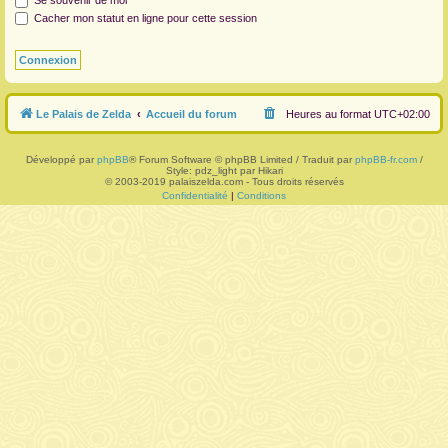
Se souvenir de moi
Cacher mon statut en ligne pour cette session
r
Le Palais de Zelda
Accueil du forum
Heures au format
UTC+02:00
Développé par
phpBB
® Forum Software © phpBB Limited / Traduit par
phpBB-fr.com
/
Style: pdz_light par Hikari
© 2003-2019 palaiszelda.com - Tous droits réservés
Confidentialité
|
Conditions