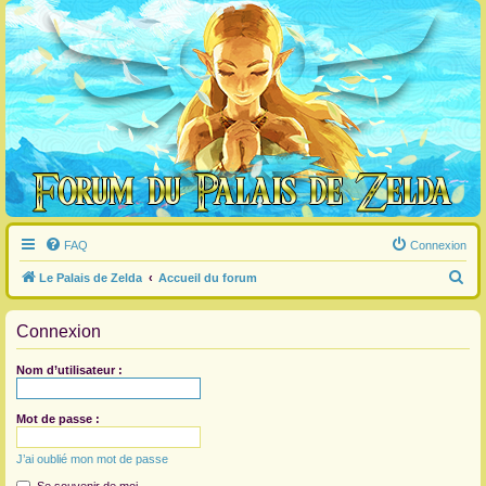
FAQ
Connexion
R
Le Palais de Zelda
Accueil du forum
e
Connexion
c
h
Nom d’utilisateur :
e
r
Mot de passe :
c
J’ai oublié mon mot de passe
h
e