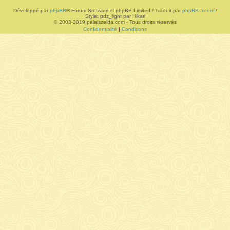
Développé par
phpBB
® Forum Software © phpBB Limited / Traduit par
phpBB-fr.com
/
r
Style: pdz_light par Hikari
© 2003-2019 palaiszelda.com - Tous droits réservés
Confidentialité
|
Conditions