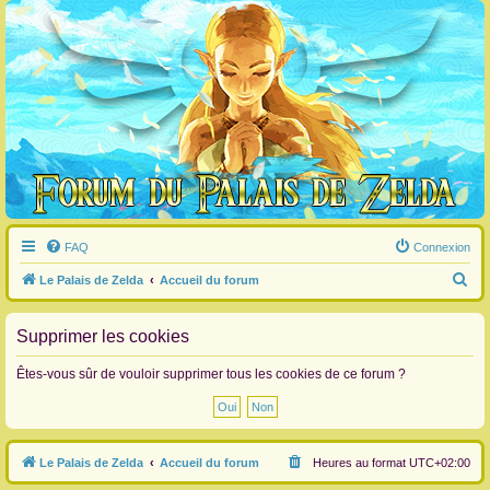
FAQ
Connexion
R
Le Palais de Zelda
Accueil du forum
e
c
Supprimer les cookies
h
Êtes-vous sûr de vouloir supprimer tous les cookies de ce forum ?
e
r
c
Le Palais de Zelda
Accueil du forum
Heures au format
UTC+02:00
h
e