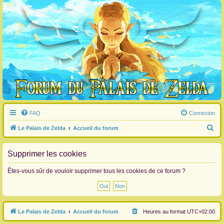
FAQ
Connexion
R
Le Palais de Zelda
Accueil du forum
e
c
Supprimer les cookies
h
Êtes-vous sûr de vouloir supprimer tous les cookies de ce forum ?
e
r
c
Le Palais de Zelda
Accueil du forum
Heures au format
UTC+02:00
h
e