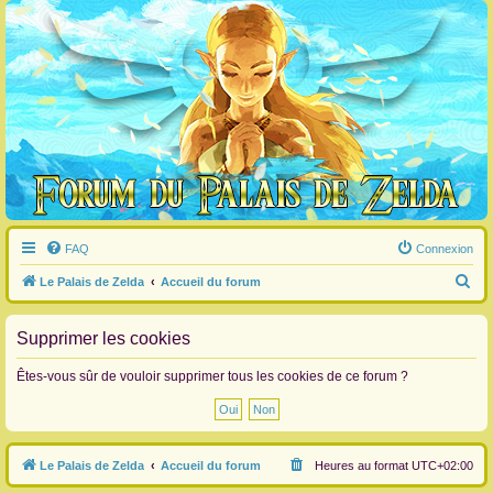
FAQ
Connexion
R
Le Palais de Zelda
Accueil du forum
e
c
Supprimer les cookies
h
Êtes-vous sûr de vouloir supprimer tous les cookies de ce forum ?
e
r
c
Le Palais de Zelda
Accueil du forum
Heures au format
UTC+02:00
h
e