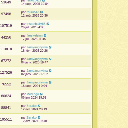
par
Nale23411
53649
14 sept. 2025 19:04
par
rauru543
97498
12 août 2025 20:36
par
tristanbailly83
107519
26 juil. 2025 4:08
par
fireskeleton
44256
17 juil. 2025 11:45
par
Jamyangnyima
113818
18 févr. 2025 20:26
par
Jamyangnyima
67272
04 janv. 2025 19:47
par
Jamyangnyima
127526
02 janv. 2025 17:52
par
Jamyangnyima
76552
16 sept. 2024 0:04
par
Morcego
80624
06 juin 2024 19:59
par
Zerako
88841
12 avr. 2024 20:19
par
Zerako
105511
12 avr. 2024 19:48