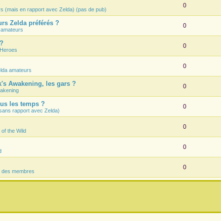
0
rs (mais en rapport avec Zelda) (pas de pub)
rs Zelda préférés ?
0
 amateurs
 ?
0
 Heroes
0
lda amateurs
k's Awakening, les gars ?
0
wakening
ous les temps ?
0
sans rapport avec Zelda)
0
 of the Wild
0
d
0
s des membres