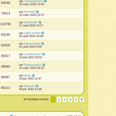
par
Jamyangnyima
94648
22 mars 2024 19:43
par
Noemie4
79513
12 mars 2024 12:47
par
Raphaelle7
116796
17 août 2023 13:27
par
LittleCésarée
83249
05 août 2023 16:00
par
Aquaromaine
83428
01 août 2023 9:58
par
cryoflammer7
95917
15 juin 2023 20:02
par
ReglissandCo
89694
12 sept. 2022 20:15
par
Antho
86097
26 juil. 2022 11:47
par
Venus84
80212
09 juil. 2022 14:36
1
2
3
4
5
Suivante
94 résultats trouvés