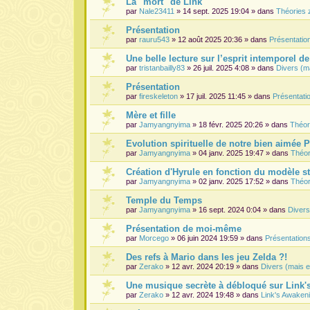
La "mort" de Link
par
Nale23411
» 14 sept. 2025 19:04 » dans
Théories 
Présentation
par
rauru543
» 12 août 2025 20:36 » dans
Présentati
Une belle lecture sur l’esprit intemporel d
par
tristanbailly83
» 26 juil. 2025 4:08 » dans
Divers (m
Présentation
par
fireskeleton
» 17 juil. 2025 11:45 » dans
Présentat
Mère et fille
par
Jamyangnyima
» 18 févr. 2025 20:26 » dans
Théor
Evolution spirituelle de notre bien aimée 
par
Jamyangnyima
» 04 janv. 2025 19:47 » dans
Théor
Création d'Hyrule en fonction du modèle s
par
Jamyangnyima
» 02 janv. 2025 17:52 » dans
Théor
Temple du Temps
par
Jamyangnyima
» 16 sept. 2024 0:04 » dans
Divers
Présentation de moi-même
par
Morcego
» 06 juin 2024 19:59 » dans
Présentatio
Des refs à Mario dans les jeu Zelda ?!
par
Zerako
» 12 avr. 2024 20:19 » dans
Divers (mais e
Une musique secrète à débloqué sur Link
par
Zerako
» 12 avr. 2024 19:48 » dans
Link's Awaken