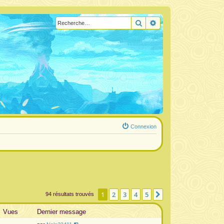
Rechercher
Recherche avancée
Connexion
1
2
3
4
5
Suivante
94 résultats trouvés
Vues
Dernier message