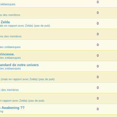
0
zeldaesques
0
ons des membres
e Zelda
0
ais en rapport avec Zelda) (pas de pub)
0
ions des membres
0
ies zeldaesques
Princesse.
0
ies zeldaesques
tandard de notre univers
0
ies zeldaesques
0
 (mais en rapport avec Zelda) (pas de pub)
0
ns des membres
0
n rapport avec Zelda) (pas de pub)
's Awakening ??
0
ing