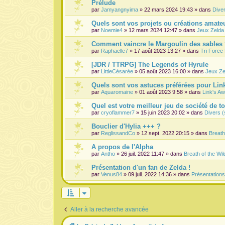
Prélude
par
Jamyangnyima
» 22 mars 2024 19:43 » dans
Dive
Quels sont vos projets ou créations amateu
par
Noemie4
» 12 mars 2024 12:47 » dans
Jeux Zelda
Comment vaincre le Margoulin des sables
par
Raphaelle7
» 17 août 2023 13:27 » dans
Tri Force
[JDR / TTRPG] The Legends of Hyrule
par
LittleCésarée
» 05 août 2023 16:00 » dans
Jeux Ze
Quels sont vos astuces préférées pour Lin
par
Aquaromaine
» 01 août 2023 9:58 » dans
Link's A
Quel est votre meilleur jeu de société de t
par
cryoflammer7
» 15 juin 2023 20:02 » dans
Divers (
Bouclier d'Hylia +++ ?
par
ReglissandCo
» 12 sept. 2022 20:15 » dans
Breath
A propos de l'Alpha
par
Antho
» 26 juil. 2022 11:47 » dans
Breath of the Wil
Présentation d'un fan de Zelda !
par
Venus84
» 09 juil. 2022 14:36 » dans
Présentation
Aller à la recherche avancée