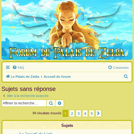
FAQ
Connexion
R
Le Palais de Zelda
Accueil du forum
e
Sujets sans réponse
c
Aller à la recherche avancée
h
Rechercher
Recherche avancée
e
r
1
2
3
4
5
Suivante
94 résultats trouvés
c
Sujets
h
e