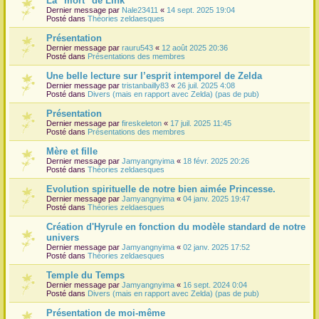
La "mort" de Link
Dernier message par
Nale23411
«
14 sept. 2025 19:04
r
Posté dans
Théories zeldaesques
Présentation
Dernier message par
rauru543
«
12 août 2025 20:36
Posté dans
Présentations des membres
Une belle lecture sur l’esprit intemporel de Zelda
Dernier message par
tristanbailly83
«
26 juil. 2025 4:08
Posté dans
Divers (mais en rapport avec Zelda) (pas de pub)
Présentation
Dernier message par
fireskeleton
«
17 juil. 2025 11:45
Posté dans
Présentations des membres
Mère et fille
Dernier message par
Jamyangnyima
«
18 févr. 2025 20:26
Posté dans
Théories zeldaesques
Evolution spirituelle de notre bien aimée Princesse.
Dernier message par
Jamyangnyima
«
04 janv. 2025 19:47
Posté dans
Théories zeldaesques
Création d'Hyrule en fonction du modèle standard de notre
univers
Dernier message par
Jamyangnyima
«
02 janv. 2025 17:52
Posté dans
Théories zeldaesques
Temple du Temps
Dernier message par
Jamyangnyima
«
16 sept. 2024 0:04
Posté dans
Divers (mais en rapport avec Zelda) (pas de pub)
Présentation de moi-même