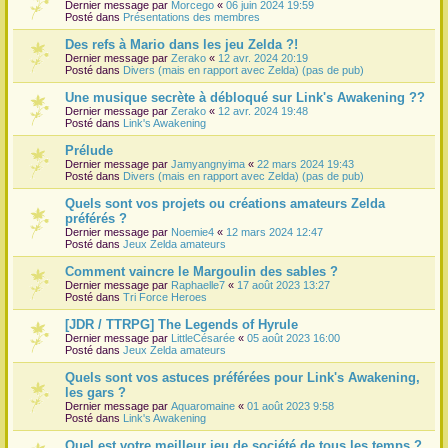
Dernier message par
Morcego
«
06 juin 2024 19:59
Posté dans
Présentations des membres
Des refs à Mario dans les jeu Zelda ?!
Dernier message par
Zerako
«
12 avr. 2024 20:19
Posté dans
Divers (mais en rapport avec Zelda) (pas de pub)
Une musique secrète à débloqué sur Link's Awakening ??
Dernier message par
Zerako
«
12 avr. 2024 19:48
Posté dans
Link's Awakening
Prélude
Dernier message par
Jamyangnyima
«
22 mars 2024 19:43
Posté dans
Divers (mais en rapport avec Zelda) (pas de pub)
Quels sont vos projets ou créations amateurs Zelda
préférés ?
Dernier message par
Noemie4
«
12 mars 2024 12:47
Posté dans
Jeux Zelda amateurs
Comment vaincre le Margoulin des sables ?
Dernier message par
Raphaelle7
«
17 août 2023 13:27
Posté dans
Tri Force Heroes
[JDR / TTRPG] The Legends of Hyrule
Dernier message par
LittleCésarée
«
05 août 2023 16:00
Posté dans
Jeux Zelda amateurs
Quels sont vos astuces préférées pour Link's Awakening,
les gars ?
Dernier message par
Aquaromaine
«
01 août 2023 9:58
Posté dans
Link's Awakening
Quel est votre meilleur jeu de société de tous les temps ?