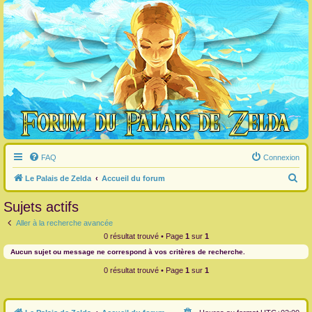
FAQ
Connexion
R
Le Palais de Zelda
Accueil du forum
e
Sujets actifs
c
Aller à la recherche avancée
h
0 résultat trouvé • Page
1
sur
1
e
Aucun sujet ou message ne correspond à vos critères de recherche.
r
0 résultat trouvé • Page
1
sur
1
c
h
e