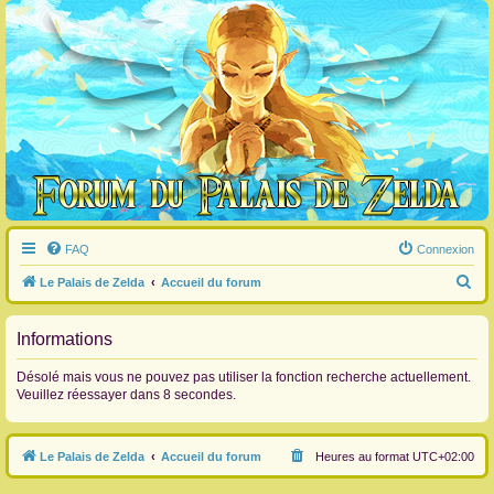
FAQ
Connexion
R
Le Palais de Zelda
Accueil du forum
e
c
Informations
h
Désolé mais vous ne pouvez pas utiliser la fonction recherche actuellement.
e
Veuillez réessayer dans 8 secondes.
r
c
Le Palais de Zelda
Accueil du forum
Heures au format
UTC+02:00
h
e