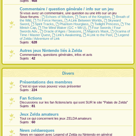
Sujets :
468
r
Commentaire / question générale / info sur un jeu
Si vous avez un commentaire, une question ou une info sur un jeu
Sous-forums :
Echoes of Wisdom
,
Tears of the Kingdom
,
Breath of
the Wild
,
Tri Force Heroes
,
A Link Between Worlds
,
Skyward
Sword
,
Spirit Tracks
,
Phantom Hourglass
,
Twilight Princess
,
The
Minish Cap
,
The Wind Waker (GC + Wii U)
,
Four Swords / Four
Swords Adv.
,
Oracle of Ages / Seasons
,
Majora's Mask
,
Ocarina of
Time / Master Quest
,
Link's Awakening
,
A Link to the Past
,
Legend
of Zelda / Adventure of Link
Sujets :
628
Autres jeux Nintendo liés à Zelda
Commentaires, questions générales, infos et avis
Sujets :
42
Divers
Présentations des membres
C'est ici que vous pouvez vous présenter
Sujets :
224
Fan fictions
Discussions sur les fan fictions/arts qui sont
SUR
le site "Palais de Zelda"
Sujets :
81
Jeux Zelda amateurs
Tout ce qui concernent les jeux ZELDA amateurs
Sujets :
60
News zeldaesques
News en rapport avec Legend of Zelda ou Nintendo en général