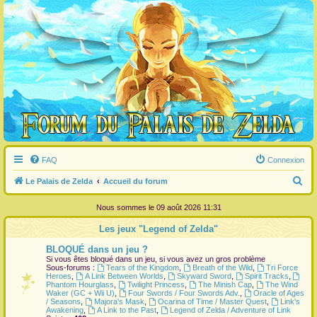
FAQ
Connexion
R
Le Palais de Zelda
Accueil du forum
e
Nous sommes le 09 août 2026 11:31
c
Les jeux "Legend of Zelda"
h
BLOQUÉ dans un jeu ?
e
Si vous êtes bloqué dans un jeu, si vous avez un gros problème
r
Sous-forums :
Tears of the Kingdom
,
Breath of the Wild
,
Tri Force
Heroes
,
A Link Between Worlds
,
Skyward Sword
,
Spirit Tracks
,
c
Phantom Hourglass
,
Twilight Princess
,
The Minish Cap
,
The Wind
Waker (GC + Wii U)
,
Four Swords / Four Swords Adv.
,
Oracle of Ages
h
/ Seasons
,
Majora's Mask
,
Ocarina of Time / Master Quest
,
Link's
Awakening
,
A Link to the Past
,
Legend of Zelda / Adventure of Link
e