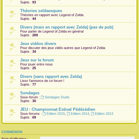
Sujets :
93
Théories zeldaesques
Théories en rapport avec Legend of Zelda
Sujets :
44
Divers (mais en rapport avec Zelda) (pas de pub)
Pour parler de Legend of Zelda en général
Sujets :
269
Jeux vidéos divers
Pour discuter des jeux vidéo autres que Legend of Zelda
Sujets :
34
Jeux sur le forum
Pour jouer entre nous
Sujets :
25
Divers (sans rapport avec Zelda)
Lisez l'annonce de ce forum !
Sujets :
77
Sondages
Sous-forum :
Sondages Duels
Sujets :
30
JEU : Championnat Estival Pédézédien
Sous-forums :
Edition 2015
,
Edition 2014
,
Edition 2013
Sujets :
69
CONNEXION
Nom d’utilisateur :