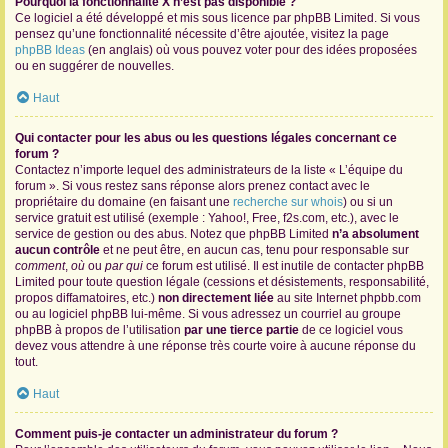
Pourquoi la fonctionnalité X n’est pas disponible ?
Ce logiciel a été développé et mis sous licence par phpBB Limited. Si vous
pensez qu’une fonctionnalité nécessite d’être ajoutée, visitez la page
phpBB Ideas
(en anglais) où vous pouvez voter pour des idées proposées
ou en suggérer de nouvelles.
Haut
Qui contacter pour les abus ou les questions légales concernant ce
forum ?
Contactez n’importe lequel des administrateurs de la liste « L’équipe du
forum ». Si vous restez sans réponse alors prenez contact avec le
propriétaire du domaine (en faisant une
recherche sur whois
) ou si un
service gratuit est utilisé (exemple : Yahoo!, Free, f2s.com, etc.), avec le
service de gestion ou des abus. Notez que phpBB Limited
n’a absolument
aucun contrôle
et ne peut être, en aucun cas, tenu pour responsable sur
comment
,
où
ou
par qui
ce forum est utilisé. Il est inutile de contacter phpBB
Limited pour toute question légale (cessions et désistements, responsabilité,
propos diffamatoires, etc.)
non directement liée
au site Internet phpbb.com
ou au logiciel phpBB lui-même. Si vous adressez un courriel au groupe
phpBB à propos de l’utilisation
par une tierce partie
de ce logiciel vous
devez vous attendre à une réponse très courte voire à aucune réponse du
tout.
Haut
Comment puis-je contacter un administrateur du forum ?