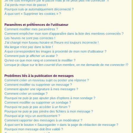
Je me suis enregistré par le passé mais je ne peux plus me connecter ?!
J’ai perdu mon mot de passe !
r
Pourquoi suis-je automatiquement déconnecté ?
À quoi sert « Supprimer les cookies » ?
Paramètres et préférences de l’utilisateur
Comment modifier mes paramètres ?
Comment empêcher mon nom d’apparaître dans la liste des membres connectés ?
Les heures ne sont pas correctes !
J’ai changé mon fuseau horaire et l’heure est toujours incorrecte !
Ma langue n’est pas dans la liste !
A quoi correspondent les images à proximité de mon nom d’utilisateur ?
Comment puis-je afficher un avatar ?
Qu’est-ce que mon rang et comment le modifier ?
Lorsque je clique sur le lien
courriel
d’un membre, on me demande de me connecter !?
Problèmes liés à la publication de messages
Comment créer un nouveau sujet ou poster une réponse ?
Comment modifier ou supprimer un message ?
Comment ajouter une signature à mes messages ?
Comment créer un sondage ?
Pourquoi ne puis-je pas ajouter plus d’options à mon sondage ?
Comment modifier ou supprimer un sondage ?
Pourquoi ne puis-je pas accéder à un forum ?
Pourquoi ne puis-je pas joindre des fichiers à mon message ?
Pourquoi ai-je reçu un avertissement ?
Comment rapporter des messages à un modérateur ?
À quoi sert le bouton « Sauvegarder » dans la page de rédaction de message ?
Pourquoi mon message doit être validé ?